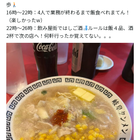
歩
16時〜22時：4人で業務が終わるまで飯食べれまてん！
（楽しかったw）
22時〜26時：飲み屋街ではしご酒
ルールは飯４品、酒
2杯で次の店へ！何軒行ったか覚えてない。。。