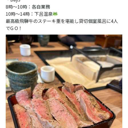
8時〜10時：各自業務
10時〜14時：下呂温泉
最高級飛騨牛のステーキ重を堪能し貸切個室風呂に4人
でG O！