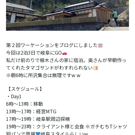
第２回ワーケーションをブログにしました
今回は2泊3日で岐阜にGO
私だけ前のりで植木さんの家に宿泊。奥さんが早朝作っ
てくれたタマゴサンドがわすれられない
※朝6時に所沢集合は無理ですw w
【スケジュール】
・Day1
6時〜13時：移動
13時〜17時：経営MTG
17時〜19時：岐阜駅周辺探検🕵️
19時〜23時：クライアント様と会食 ※ガチむちTシャツ
短パンで登場
岐阜スタイルらしいw