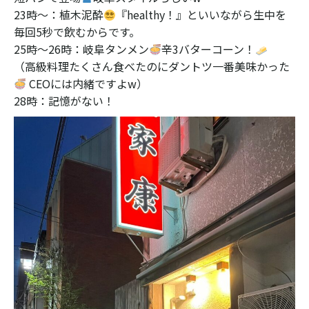
23時〜：植木泥酔
『healthy！』といいながら生中を
毎回5秒で飲むからです。
25時〜26時：岐阜タンメン
辛3バターコーン！
（高級料理たくさん食べたのにダントツ一番美味かった
CEOには内緒ですよw）
28時：記憶がない！