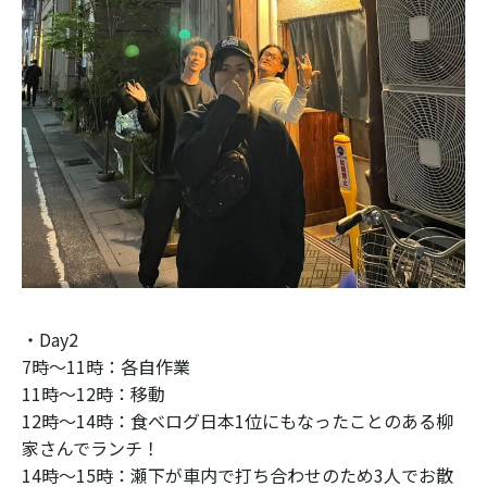
・Day2
7時〜11時：各自作業
11時〜12時：移動
12時〜14時：食べログ日本1位にもなったことのある柳
家さんでランチ！
14時〜15時：瀬下が車内で打ち合わせのため3人でお散